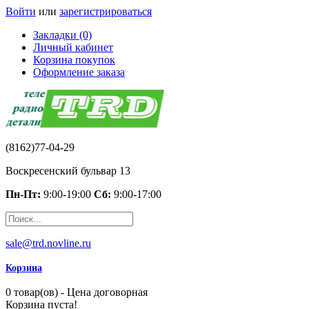
Войти
или
зарегистрироваться
Закладки (0)
Личный кабинет
Корзина покупок
Оформление заказа
(8162)77-04-29
Воскресенский бульвар 13
Пн-Пт:
9:00-19:00
Сб:
9:00-17:00
sale@trd.novline.ru
Корзина
0 товар(ов) - Цена договорная
Корзина пуста!