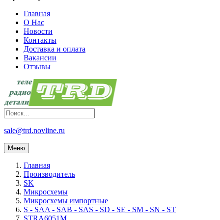
Главная
О Нас
Новости
Контакты
Доставка и оплата
Вакансии
Отзывы
sale@trd.novline.ru
Меню
Главная
Производитель
SK
Микросхемы
Микросхемы импортные
S - SAA - SAB - SAS - SD - SE - SM - SN - ST
STRA6051M