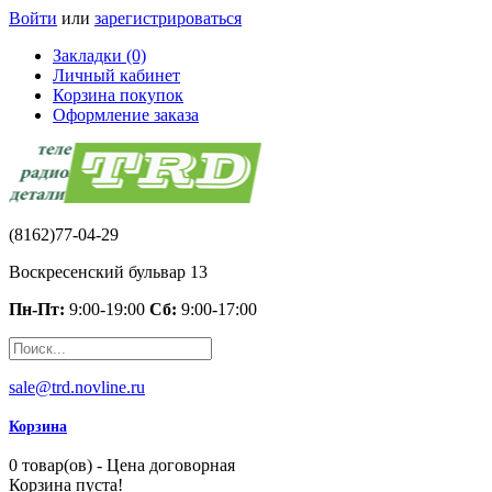
Войти
или
зарегистрироваться
Закладки (0)
Личный кабинет
Корзина покупок
Оформление заказа
(8162)77-04-29
Воскресенский бульвар 13
Пн-Пт:
9:00-19:00
Сб:
9:00-17:00
sale@trd.novline.ru
Корзина
0 товар(ов) - Цена договорная
Корзина пуста!