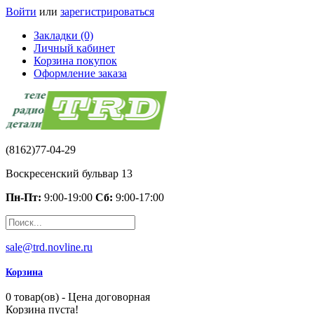
Войти
или
зарегистрироваться
Закладки (0)
Личный кабинет
Корзина покупок
Оформление заказа
(8162)77-04-29
Воскресенский бульвар 13
Пн-Пт:
9:00-19:00
Сб:
9:00-17:00
sale@trd.novline.ru
Корзина
0 товар(ов) - Цена договорная
Корзина пуста!