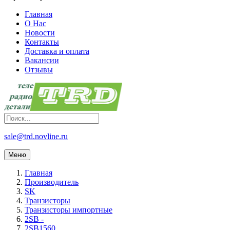
Главная
О Нас
Новости
Контакты
Доставка и оплата
Вакансии
Отзывы
sale@trd.novline.ru
Меню
Главная
Производитель
SK
Транзисторы
Транзисторы импортные
2SB -
2SB1560