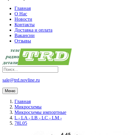
Главная
О Нас
Новости
Контакты
Доставка и оплата
Вакансии
Отзывы
sale@trd.novline.ru
Меню
Главная
Микросхемы
Микросхемы импортные
L - LA - LB - LC - LM -
78L05