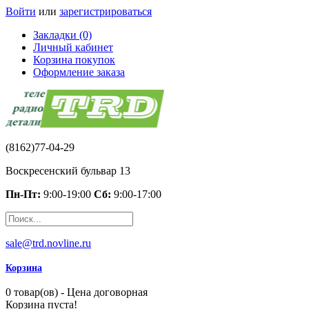
Войти
или
зарегистрироваться
Закладки (0)
Личный кабинет
Корзина покупок
Оформление заказа
(8162)77-04-29
Воскресенский бульвар 13
Пн-Пт:
9:00-19:00
Сб:
9:00-17:00
sale@trd.novline.ru
Корзина
0 товар(ов) - Цена договорная
Корзина пуста!