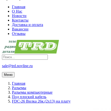
Главная
О Нас
Новости
Контакты
Доставка и оплата
Вакансии
Отзывы
sale@trd.novline.ru
Меню
Главная
Разъемы
Разъемы компьютерные
Под плоский кабель
FDC-26 Вилка 26к.(2х13) на плату