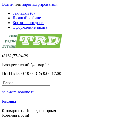
Войти
или
зарегистрироваться
Закладки (0)
Личный кабинет
Корзина покупок
Оформление заказа
(8162)77-04-29
Воскресенский бульвар 13
Пн-Пт:
9:00-19:00
Сб:
9:00-17:00
sale@trd.novline.ru
Корзина
0 товар(ов) - Цена договорная
Корзина пуста!