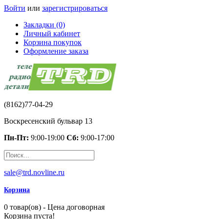
Войти
или
зарегистрироваться
Закладки (0)
Личный кабинет
Корзина покупок
Оформление заказа
(8162)77-04-29
Воскресенский бульвар 13
Пн-Пт:
9:00-19:00
Сб:
9:00-17:00
sale@trd.novline.ru
Корзина
0 товар(ов) - Цена договорная
Корзина пуста!