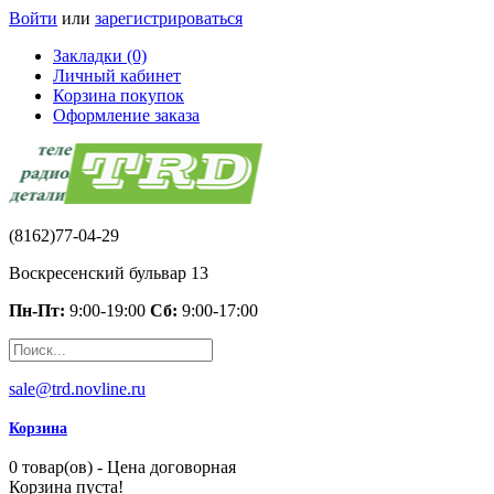
Войти
или
зарегистрироваться
Закладки (0)
Личный кабинет
Корзина покупок
Оформление заказа
(8162)77-04-29
Воскресенский бульвар 13
Пн-Пт:
9:00-19:00
Сб:
9:00-17:00
sale@trd.novline.ru
Корзина
0 товар(ов) - Цена договорная
Корзина пуста!