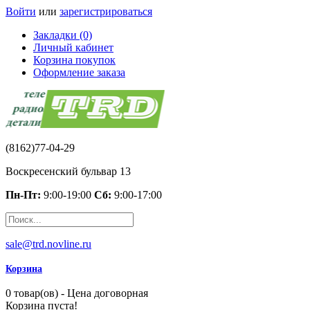
Войти
или
зарегистрироваться
Закладки (0)
Личный кабинет
Корзина покупок
Оформление заказа
(8162)77-04-29
Воскресенский бульвар 13
Пн-Пт:
9:00-19:00
Сб:
9:00-17:00
sale@trd.novline.ru
Корзина
0 товар(ов) - Цена договорная
Корзина пуста!