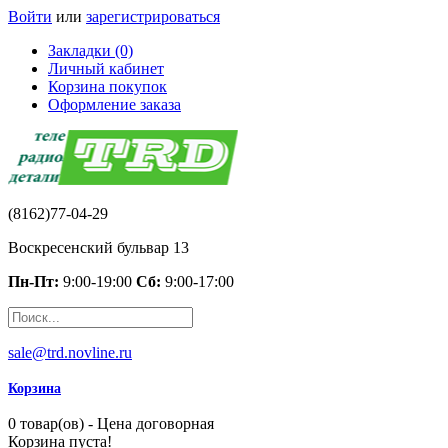
Войти
или
зарегистрироваться
Закладки (0)
Личный кабинет
Корзина покупок
Оформление заказа
(8162)77-04-29
Воскресенский бульвар 13
Пн-Пт:
9:00-19:00
Сб:
9:00-17:00
sale@trd.novline.ru
Корзина
0 товар(ов) - Цена договорная
Корзина пуста!