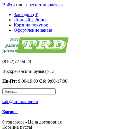
Войти
или
зарегистрироваться
Закладки (0)
Личный кабинет
Корзина покупок
Оформление заказа
(8162)77-04-29
Воскресенский бульвар 13
Пн-Пт:
9:00-19:00
Сб:
9:00-17:00
sale@trd.novline.ru
Корзина
0 товар(ов) - Цена договорная
Корзина пуста!