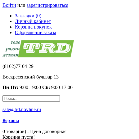
Войти
или
зарегистрироваться
Закладки (0)
Личный кабинет
Корзина покупок
Оформление заказа
(8162)77-04-29
Воскресенский бульвар 13
Пн-Пт:
9:00-19:00
Сб:
9:00-17:00
sale@trd.novline.ru
Корзина
0 товар(ов) - Цена договорная
Корзина пуста!