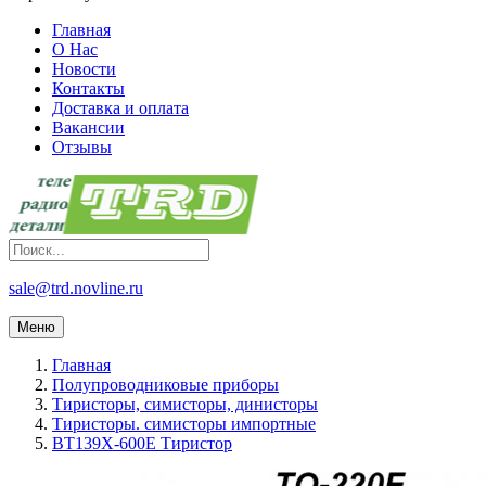
Главная
О Нас
Новости
Контакты
Доставка и оплата
Вакансии
Отзывы
sale@trd.novline.ru
Меню
Главная
Полупроводниковые приборы
Тиристоры, симисторы, динисторы
Тиристоры. симисторы импортные
BT139X-600E Тиристор