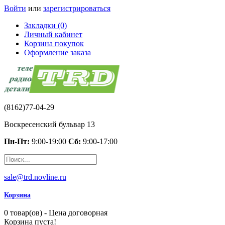
Войти
или
зарегистрироваться
Закладки (0)
Личный кабинет
Корзина покупок
Оформление заказа
(8162)77-04-29
Воскресенский бульвар 13
Пн-Пт:
9:00-19:00
Сб:
9:00-17:00
sale@trd.novline.ru
Корзина
0 товар(ов) - Цена договорная
Корзина пуста!