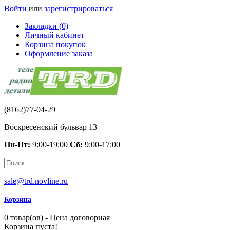
Войти
или
зарегистрироваться
Закладки (0)
Личный кабинет
Корзина покупок
Оформление заказа
(8162)77-04-29
Воскресенский бульвар 13
Пн-Пт:
9:00-19:00
Сб:
9:00-17:00
sale@trd.novline.ru
Корзина
0 товар(ов) - Цена договорная
Корзина пуста!