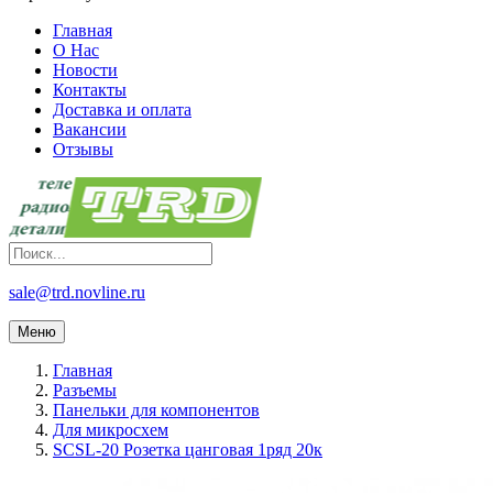
Главная
О Нас
Новости
Контакты
Доставка и оплата
Вакансии
Отзывы
sale@trd.novline.ru
Меню
Главная
Разъемы
Панельки для компонентов
Для микросхем
SCSL-20 Розетка цанговая 1ряд 20к