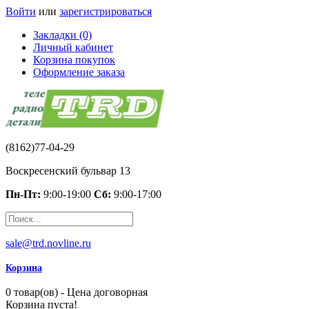
Войти
или
зарегистрироваться
Закладки (0)
Личный кабинет
Корзина покупок
Оформление заказа
(8162)77-04-29
Воскресенский бульвар 13
Пн-Пт:
9:00-19:00
Сб:
9:00-17:00
sale@trd.novline.ru
Корзина
0 товар(ов) - Цена договорная
Корзина пуста!