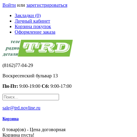
Войти
или
зарегистрироваться
Закладки (0)
Личный кабинет
Корзина покупок
Оформление заказа
(8162)77-04-29
Воскресенский бульвар 13
Пн-Пт:
9:00-19:00
Сб:
9:00-17:00
sale@trd.novline.ru
Корзина
0 товар(ов) - Цена договорная
Корзина пуста!