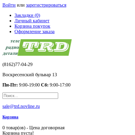
Войти
или
зарегистрироваться
Закладки (0)
Личный кабинет
Корзина покупок
Оформление заказа
(8162)77-04-29
Воскресенский бульвар 13
Пн-Пт:
9:00-19:00
Сб:
9:00-17:00
sale@trd.novline.ru
Корзина
0 товар(ов) - Цена договорная
Корзина пуста!