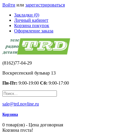
Войти
или
зарегистрироваться
Закладки (0)
Личный кабинет
Корзина покупок
Оформление заказа
(8162)77-04-29
Воскресенский бульвар 13
Пн-Пт:
9:00-19:00
Сб:
9:00-17:00
sale@trd.novline.ru
Корзина
0 товар(ов) - Цена договорная
Корзина пуста!