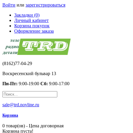
Войти
или
зарегистрироваться
Закладки (0)
Личный кабинет
Корзина покупок
Оформление заказа
(8162)77-04-29
Воскресенский бульвар 13
Пн-Пт:
9:00-19:00
Сб:
9:00-17:00
sale@trd.novline.ru
Корзина
0 товар(ов) - Цена договорная
Корзина пуста!