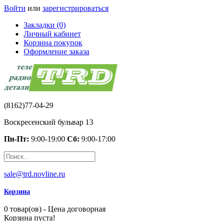
Войти
или
зарегистрироваться
Закладки (0)
Личный кабинет
Корзина покупок
Оформление заказа
(8162)77-04-29
Воскресенский бульвар 13
Пн-Пт:
9:00-19:00
Сб:
9:00-17:00
sale@trd.novline.ru
Корзина
0 товар(ов) - Цена договорная
Корзина пуста!