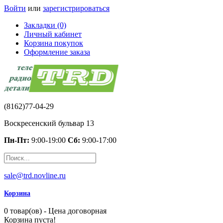
Войти
или
зарегистрироваться
Закладки (0)
Личный кабинет
Корзина покупок
Оформление заказа
(8162)77-04-29
Воскресенский бульвар 13
Пн-Пт:
9:00-19:00
Сб:
9:00-17:00
sale@trd.novline.ru
Корзина
0 товар(ов) - Цена договорная
Корзина пуста!