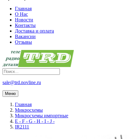
Главная
О Нас
Новости
Контакты
Доставка и оплата
Вакансии
Отзывы
sale@trd.novline.ru
Меню
Главная
Микросхемы
Микросхемы импортные
E - F - G - H - I - J -
IR2111