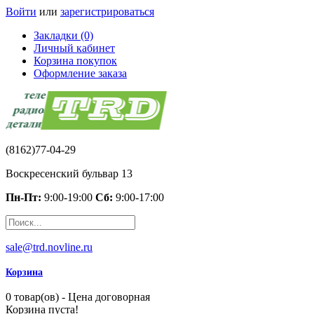
Войти
или
зарегистрироваться
Закладки (0)
Личный кабинет
Корзина покупок
Оформление заказа
(8162)77-04-29
Воскресенский бульвар 13
Пн-Пт:
9:00-19:00
Сб:
9:00-17:00
sale@trd.novline.ru
Корзина
0 товар(ов) - Цена договорная
Корзина пуста!