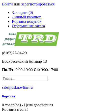
Войти
или
зарегистрироваться
Закладки (0)
Личный кабинет
Корзина покупок
Оформление заказа
(8162)77-04-29
Воскресенский бульвар 13
Пн-Пт:
9:00-19:00
Сб:
9:00-17:00
sale@trd.novline.ru
Корзина
0 товар(ов) - Цена договорная
Корзина пуста!