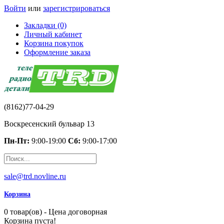
Войти
или
зарегистрироваться
Закладки (0)
Личный кабинет
Корзина покупок
Оформление заказа
(8162)77-04-29
Воскресенский бульвар 13
Пн-Пт:
9:00-19:00
Сб:
9:00-17:00
sale@trd.novline.ru
Корзина
0 товар(ов) - Цена договорная
Корзина пуста!