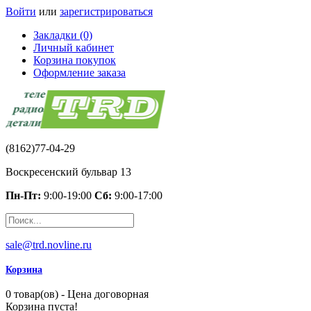
Войти
или
зарегистрироваться
Закладки (0)
Личный кабинет
Корзина покупок
Оформление заказа
(8162)77-04-29
Воскресенский бульвар 13
Пн-Пт:
9:00-19:00
Сб:
9:00-17:00
sale@trd.novline.ru
Корзина
0 товар(ов) - Цена договорная
Корзина пуста!