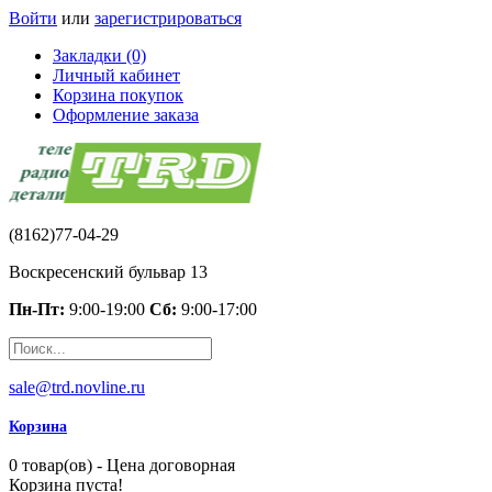
Войти
или
зарегистрироваться
Закладки (0)
Личный кабинет
Корзина покупок
Оформление заказа
(8162)77-04-29
Воскресенский бульвар 13
Пн-Пт:
9:00-19:00
Сб:
9:00-17:00
sale@trd.novline.ru
Корзина
0 товар(ов) - Цена договорная
Корзина пуста!