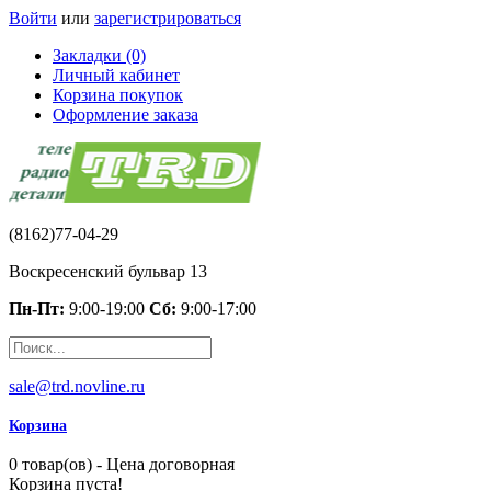
Войти
или
зарегистрироваться
Закладки (0)
Личный кабинет
Корзина покупок
Оформление заказа
(8162)77-04-29
Воскресенский бульвар 13
Пн-Пт:
9:00-19:00
Сб:
9:00-17:00
sale@trd.novline.ru
Корзина
0 товар(ов) - Цена договорная
Корзина пуста!