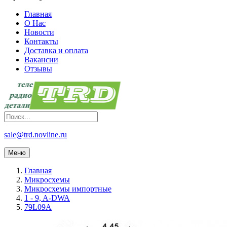
Главная
О Нас
Новости
Контакты
Доставка и оплата
Вакансии
Отзывы
sale@trd.novline.ru
Меню
Главная
Микросхемы
Микросхемы импортные
1 - 9, A-DWA
79L09A