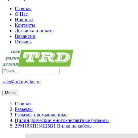
Главная
О Нас
Новости
Контакты
Доставка и оплата
Вакансии
Отзывы
sale@trd.novline.ru
Меню
Главная
Разъемы
Разъемы промышленные
Цилиндрические многоконтактные разъемы
2РМ18КПН4Ш5В1 Вилка на кабель