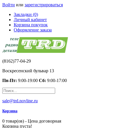
Войти
или
зарегистрироваться
Закладки (0)
Личный кабинет
Корзина покупок
Оформление заказа
(8162)77-04-29
Воскресенский бульвар 13
Пн-Пт:
9:00-19:00
Сб:
9:00-17:00
sale@trd.novline.ru
Корзина
0 товар(ов) - Цена договорная
Корзина пуста!