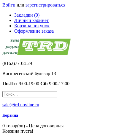
Войти
или
зарегистрироваться
Закладки (0)
Личный кабинет
Корзина покупок
Оформление заказа
(8162)77-04-29
Воскресенский бульвар 13
Пн-Пт:
9:00-19:00
Сб:
9:00-17:00
sale@trd.novline.ru
Корзина
0 товар(ов) - Цена договорная
Корзина пуста!