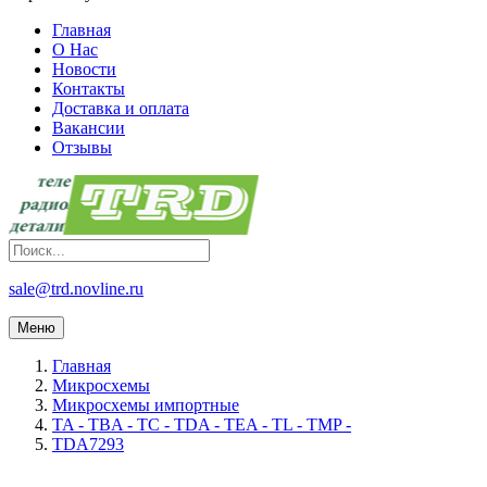
Главная
О Нас
Новости
Контакты
Доставка и оплата
Вакансии
Отзывы
sale@trd.novline.ru
Меню
Главная
Микросхемы
Микросхемы импортные
TA - TBA - TC - TDA - TEA - TL - TMP -
TDA7293