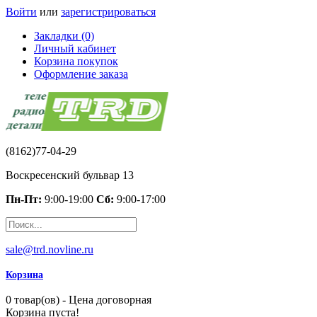
Войти
или
зарегистрироваться
Закладки (0)
Личный кабинет
Корзина покупок
Оформление заказа
(8162)77-04-29
Воскресенский бульвар 13
Пн-Пт:
9:00-19:00
Сб:
9:00-17:00
sale@trd.novline.ru
Корзина
0 товар(ов) - Цена договорная
Корзина пуста!