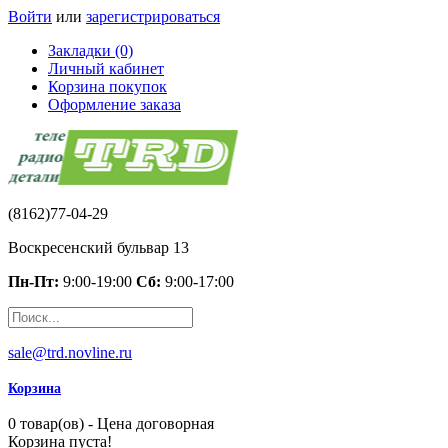
Войти
или
зарегистрироваться
Закладки (0)
Личный кабинет
Корзина покупок
Оформление заказа
(8162)77-04-29
Воскресенский бульвар 13
Пн-Пт:
9:00-19:00
Сб:
9:00-17:00
sale@trd.novline.ru
Корзина
0 товар(ов) - Цена договорная
Корзина пуста!