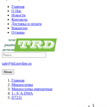
Главная
О Нас
Новости
Контакты
Доставка и оплата
Вакансии
Отзывы
sale@trd.novline.ru
Меню
Главная
Микросхемы
Микросхемы импортные
1 - 9, A-DWA
D7231