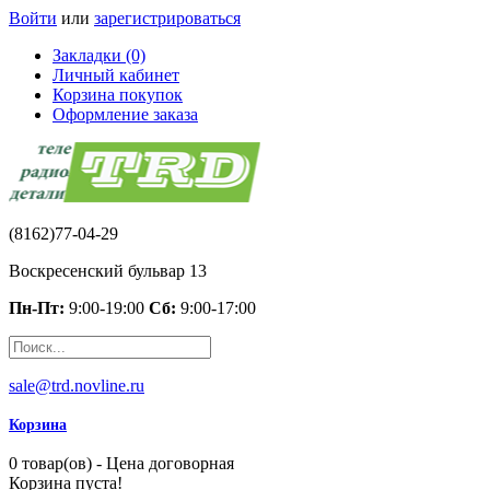
Войти
или
зарегистрироваться
Закладки (0)
Личный кабинет
Корзина покупок
Оформление заказа
(8162)77-04-29
Воскресенский бульвар 13
Пн-Пт:
9:00-19:00
Сб:
9:00-17:00
sale@trd.novline.ru
Корзина
0 товар(ов) - Цена договорная
Корзина пуста!