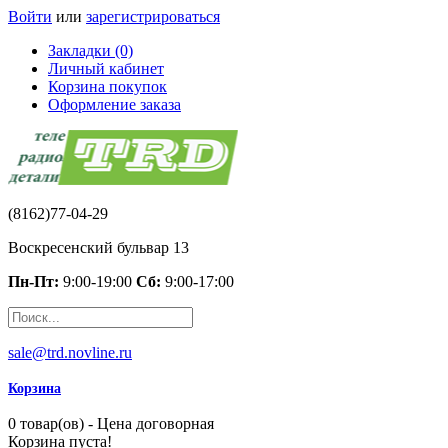
Войти
или
зарегистрироваться
Закладки (0)
Личный кабинет
Корзина покупок
Оформление заказа
(8162)77-04-29
Воскресенский бульвар 13
Пн-Пт:
9:00-19:00
Сб:
9:00-17:00
sale@trd.novline.ru
Корзина
0 товар(ов) - Цена договорная
Корзина пуста!