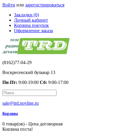
Войти
или
зарегистрироваться
Закладки (0)
Личный кабинет
Корзина покупок
Оформление заказа
(8162)77-04-29
Воскресенский бульвар 13
Пн-Пт:
9:00-19:00
Сб:
9:00-17:00
sale@trd.novline.ru
Корзина
0 товар(ов) - Цена договорная
Корзина пуста!