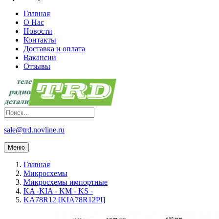
Главная
О Нас
Новости
Контакты
Доставка и оплата
Вакансии
Отзывы
sale@trd.novline.ru
Меню
Главная
Микросхемы
Микросхемы импортные
KA -KIA - KM - KS -
KA78R12 [KIA78R12PI]