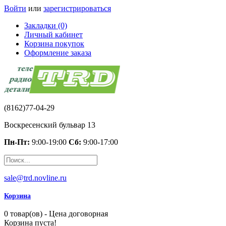
Войти
или
зарегистрироваться
Закладки (0)
Личный кабинет
Корзина покупок
Оформление заказа
(8162)77-04-29
Воскресенский бульвар 13
Пн-Пт:
9:00-19:00
Сб:
9:00-17:00
sale@trd.novline.ru
Корзина
0 товар(ов) - Цена договорная
Корзина пуста!