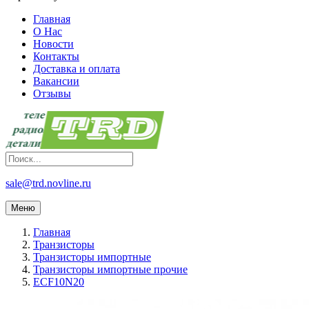
Главная
О Нас
Новости
Контакты
Доставка и оплата
Вакансии
Отзывы
sale@trd.novline.ru
Меню
Главная
Транзисторы
Транзисторы импортные
Транзисторы импортные прочие
ECF10N20