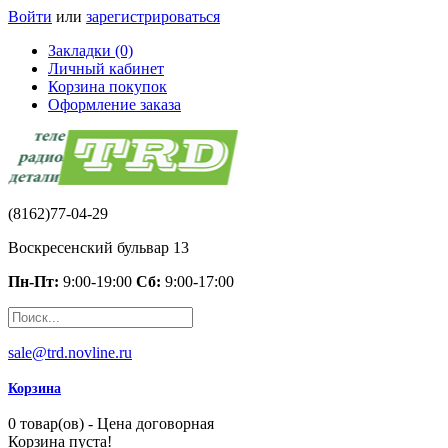
Войти
или
зарегистрироваться
Закладки (0)
Личный кабинет
Корзина покупок
Оформление заказа
(8162)77-04-29
Воскресенский бульвар 13
Пн-Пт:
9:00-19:00
Сб:
9:00-17:00
sale@trd.novline.ru
Корзина
0 товар(ов) - Цена договорная
Корзина пуста!