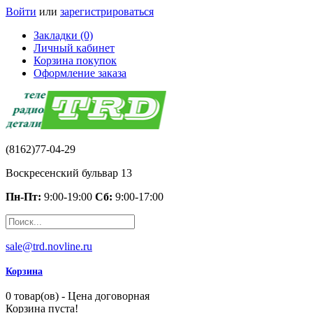
Войти
или
зарегистрироваться
Закладки (0)
Личный кабинет
Корзина покупок
Оформление заказа
(8162)77-04-29
Воскресенский бульвар 13
Пн-Пт:
9:00-19:00
Сб:
9:00-17:00
sale@trd.novline.ru
Корзина
0 товар(ов) - Цена договорная
Корзина пуста!