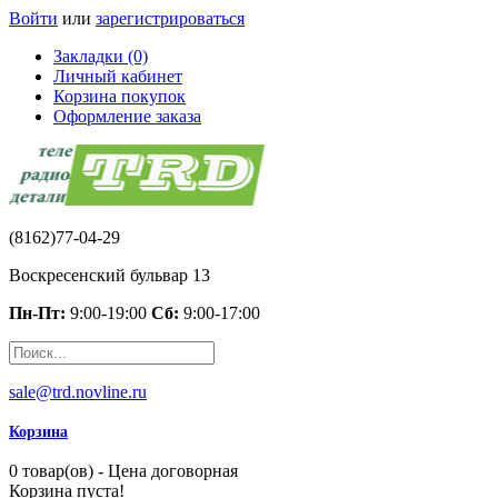
Войти
или
зарегистрироваться
Закладки (0)
Личный кабинет
Корзина покупок
Оформление заказа
(8162)77-04-29
Воскресенский бульвар 13
Пн-Пт:
9:00-19:00
Сб:
9:00-17:00
sale@trd.novline.ru
Корзина
0 товар(ов) - Цена договорная
Корзина пуста!