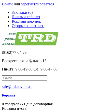
Войти
или
зарегистрироваться
Закладки (0)
Личный кабинет
Корзина покупок
Оформление заказа
(8162)77-04-29
Воскресенский бульвар 13
Пн-Пт:
9:00-19:00
Сб:
9:00-17:00
sale@trd.novline.ru
Корзина
0 товар(ов) - Цена договорная
Корзина пуста!