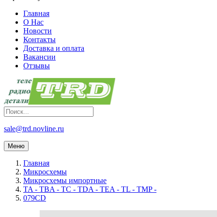
Главная
О Нас
Новости
Контакты
Доставка и оплата
Вакансии
Отзывы
sale@trd.novline.ru
Меню
Главная
Микросхемы
Микросхемы импортные
TA - TBA - TC - TDA - TEA - TL - TMP -
079CD