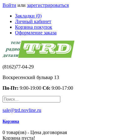
Войти
или
зарегистрироваться
Закладки (0)
Личный кабинет
Корзина покупок
Оформление заказа
(8162)77-04-29
Воскресенский бульвар 13
Пн-Пт:
9:00-19:00
Сб:
9:00-17:00
sale@trd.novline.ru
Корзина
0 товар(ов) - Цена договорная
Корзина пуста!