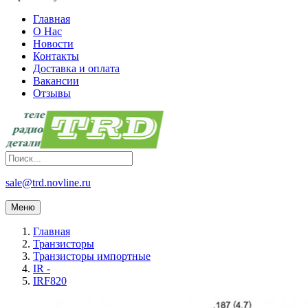
Главная
О Нас
Новости
Контакты
Доставка и оплата
Вакансии
Отзывы
sale@trd.novline.ru
Меню
Главная
Транзисторы
Транзисторы импортные
IR -
IRF820