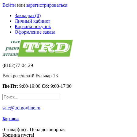
Войти
или
зарегистрироваться
Закладки (0)
Личный кабинет
Корзина покупок
Оформление заказа
(8162)77-04-29
Воскресенский бульвар 13
Пн-Пт:
9:00-19:00
Сб:
9:00-17:00
sale@trd.novline.ru
Корзина
0 товар(ов) - Цена договорная
Корзина пуста!