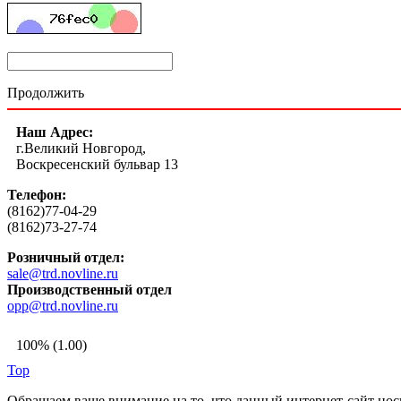
Продолжить
Наш Адрес:
г.Великий Новгород,
Воскресенский бульвар 13
Телефон:
(8162)77-04-29
(8162)73-27-74
Розничный отдел:
sale@trd.novline.ru
Производственный отдел
opp@trd.novline.ru
100% (1.00)
Top
Обращаем ваше внимание на то, что данный интернет-сайт но