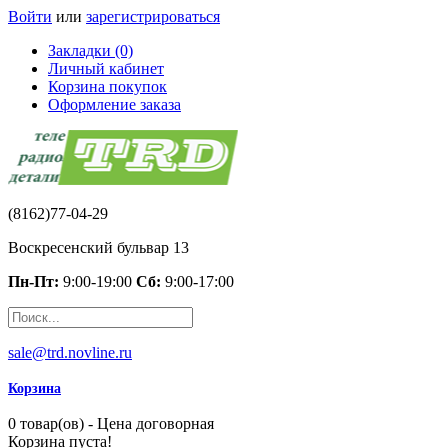
Войти
или
зарегистрироваться
Закладки (0)
Личный кабинет
Корзина покупок
Оформление заказа
(8162)77-04-29
Воскресенский бульвар 13
Пн-Пт:
9:00-19:00
Сб:
9:00-17:00
sale@trd.novline.ru
Корзина
0 товар(ов) - Цена договорная
Корзина пуста!