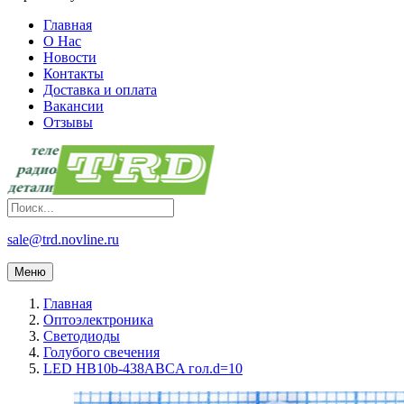
Главная
О Нас
Новости
Контакты
Доставка и оплата
Вакансии
Отзывы
sale@trd.novline.ru
Меню
Главная
Оптоэлектроника
Светодиоды
Голубого свечения
LED HB10b-438ABCA гол.d=10