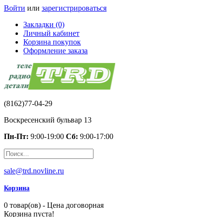
Войти
или
зарегистрироваться
Закладки (0)
Личный кабинет
Корзина покупок
Оформление заказа
(8162)77-04-29
Воскресенский бульвар 13
Пн-Пт:
9:00-19:00
Сб:
9:00-17:00
sale@trd.novline.ru
Корзина
0 товар(ов) - Цена договорная
Корзина пуста!