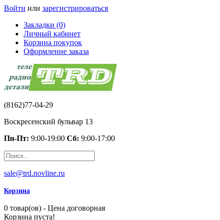
Войти
или
зарегистрироваться
Закладки (0)
Личный кабинет
Корзина покупок
Оформление заказа
(8162)77-04-29
Воскресенский бульвар 13
Пн-Пт:
9:00-19:00
Сб:
9:00-17:00
sale@trd.novline.ru
Корзина
0 товар(ов) - Цена договорная
Корзина пуста!