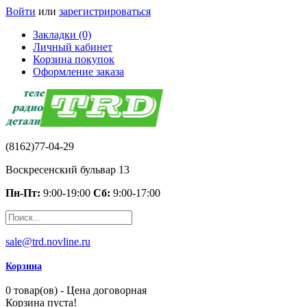
Войти
или
зарегистрироваться
Закладки (0)
Личный кабинет
Корзина покупок
Оформление заказа
(8162)77-04-29
Воскресенский бульвар 13
Пн-Пт:
9:00-19:00
Сб:
9:00-17:00
sale@trd.novline.ru
Корзина
0 товар(ов) - Цена договорная
Корзина пуста!