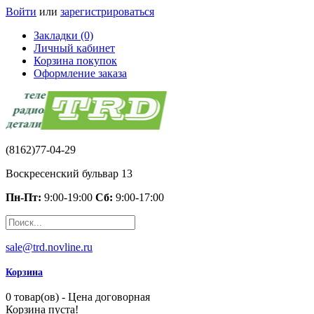
Войти
или
зарегистрироваться
Закладки (0)
Личный кабинет
Корзина покупок
Оформление заказа
(8162)77-04-29
Воскресенский бульвар 13
Пн-Пт:
9:00-19:00
Сб:
9:00-17:00
sale@trd.novline.ru
Корзина
0 товар(ов) - Цена договорная
Корзина пуста!