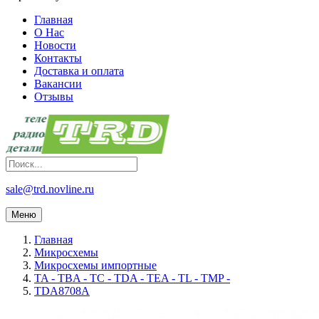
Главная
О Нас
Новости
Контакты
Доставка и оплата
Вакансии
Отзывы
sale@trd.novline.ru
Меню
Главная
Микросхемы
Микросхемы импортные
TA - TBA - TC - TDA - TEA - TL - TMP -
TDA8708A