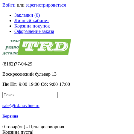
Войти
или
зарегистрироваться
Закладки (0)
Личный кабинет
Корзина покупок
Оформление заказа
(8162)77-04-29
Воскресенский бульвар 13
Пн-Пт:
9:00-19:00
Сб:
9:00-17:00
sale@trd.novline.ru
Корзина
0 товар(ов) - Цена договорная
Корзина пуста!