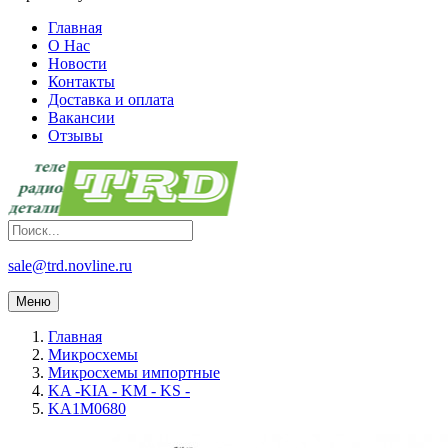
Главная
О Нас
Новости
Контакты
Доставка и оплата
Вакансии
Отзывы
sale@trd.novline.ru
Меню
Главная
Микросхемы
Микросхемы импортные
KA -KIA - KM - KS -
KA1M0680