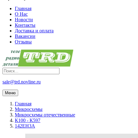
Главная
О Нас
Новости
Контакты
Доставка и оплата
Вакансии
Отзывы
sale@trd.novline.ru
Меню
Главная
Микросхемы
Микросхемы отечественные
К100 - К597
142ЕН3А