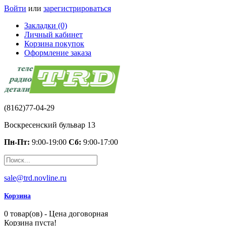
Войти
или
зарегистрироваться
Закладки (0)
Личный кабинет
Корзина покупок
Оформление заказа
(8162)77-04-29
Воскресенский бульвар 13
Пн-Пт:
9:00-19:00
Сб:
9:00-17:00
sale@trd.novline.ru
Корзина
0 товар(ов) - Цена договорная
Корзина пуста!