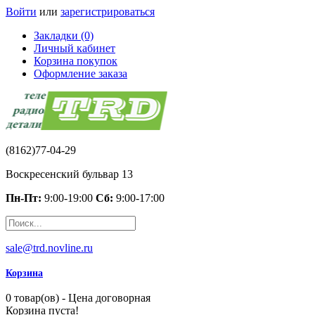
Войти
или
зарегистрироваться
Закладки (0)
Личный кабинет
Корзина покупок
Оформление заказа
(8162)77-04-29
Воскресенский бульвар 13
Пн-Пт:
9:00-19:00
Сб:
9:00-17:00
sale@trd.novline.ru
Корзина
0 товар(ов) - Цена договорная
Корзина пуста!