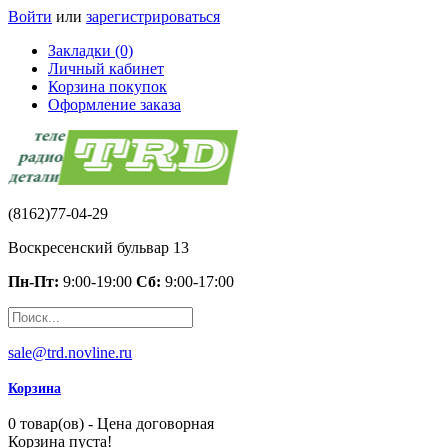
Войти
или
зарегистрироваться
Закладки (0)
Личный кабинет
Корзина покупок
Оформление заказа
(8162)77-04-29
Воскресенский бульвар 13
Пн-Пт:
9:00-19:00
Сб:
9:00-17:00
sale@trd.novline.ru
Корзина
0 товар(ов) - Цена договорная
Корзина пуста!