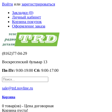
Войти
или
зарегистрироваться
Закладки (0)
Личный кабинет
Корзина покупок
Оформление заказа
(8162)77-04-29
Воскресенский бульвар 13
Пн-Пт:
9:00-19:00
Сб:
9:00-17:00
sale@trd.novline.ru
Корзина
0 товар(ов) - Цена договорная
Корзина пуста!